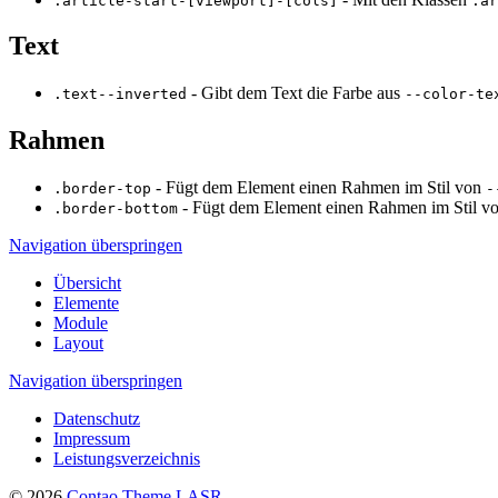
.article-start-[viewport]-[cols]
.ar
Text
- Gibt dem Text die Farbe aus
.text--inverted
--color-te
Rahmen
- Fügt dem Element einen Rahmen im Stil von
.border-top
-
- Fügt dem Element einen Rahmen im Stil v
.border-bottom
Navigation überspringen
Übersicht
Elemente
Module
Layout
Navigation überspringen
Datenschutz
Impressum
Leistungsverzeichnis
© 2026
Contao Theme LASR