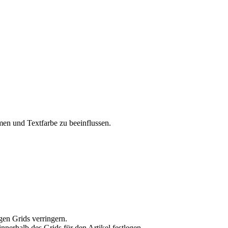
men und Textfarbe zu beeinflussen.
gen Grids verringern.
nnerhalb des Grids für den Artikel festlegen.