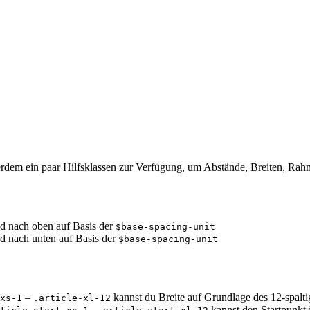
erdem ein paar Hilfsklassen zur Verfügung, um Abstände, Breiten, Rah
nd nach oben auf Basis der
$base-spacing-unit
nd nach unten auf Basis der
$base-spacing-unit
–
kannst du Breite auf Grundlage des 12-spalti
xs-1
.article-xl-12
-
kannst den Startpunkt i