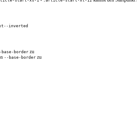
ticle-start-xs-1
.article-start-xl-12
xt--inverted
zu
-base-border
on
zu
--base-border