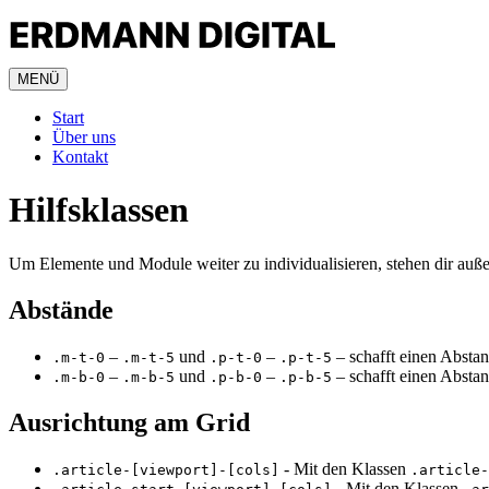
MENÜ
Start
Über uns
Kontakt
Hilfsklassen
Um Elemente und Module weiter zu individualisieren, stehen dir auß
Abstände
–
und
–
– schafft einen Absta
.m-t-0
.m-t-5
.p-t-0
.p-t-5
–
und
–
– schafft einen Absta
.m-b-0
.m-b-5
.p-b-0
.p-b-5
Ausrichtung am Grid
- Mit den Klassen
.article-[viewport]-[cols]
.article-
- Mit den Klassen